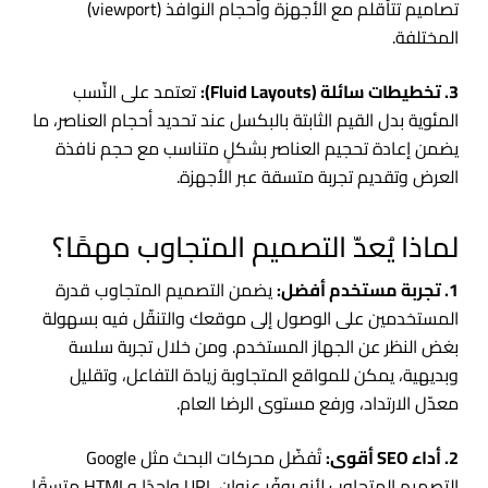
تصاميم تتأقلم مع الأجهزة وأحجام النوافذ (viewport)
المختلفة.
3. تخطيطات سائلة (Fluid Layouts):
تعتمد على النِّسب
المئوية بدل القيم الثابتة بالبكسل عند تحديد أحجام العناصر، ما
يضمن إعادة تحجيم العناصر بشكلٍ متناسب مع حجم نافذة
العرض وتقديم تجربة متسقة عبر الأجهزة.
لماذا يُعدّ التصميم المتجاوب مهمًا؟
1. تجربة مستخدم أفضل:
يضمن التصميم المتجاوب قدرة
المستخدمين على الوصول إلى موقعك والتنقّل فيه بسهولة
بغض النظر عن الجهاز المستخدم. ومن خلال تجربة سلسة
وبديهية، يمكن للمواقع المتجاوبة زيادة التفاعل، وتقليل
معدّل الارتداد، ورفع مستوى الرضا العام.
2. أداء SEO أقوى:
تُفضّل محركات البحث مثل Google
التصميم المتجاوب لأنه يوفّر عنوان URL واحدًا وHTML متسقًا