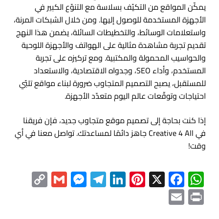
يمكّن المواقع من التكيّف بسلاسة مع التنوّع الكبير في
الأجهزة المستخدمة للوصول إليها. ومن خلال الشبكات المرنة،
واستعلامات الوسائط، والتخطيطات السائلة، يضمن هذا النهج
تقديم تجربة مشاهدة مثالية على الهواتف والأجهزة اللوحية
والحواسيب المحمولة والمكتبية. ومع تركيزه على تجربة
المستخدم، وأداء SEO، وجدواه الاقتصادية، والاستعداد
للمستقبل، يصبح التصميم المتجاوب ضرورة لبناء مواقع تلبّي
احتياجات وتوقّعات عالم اليوم متعدّد الأجهزة.
إذا كنت بحاجة إلى تصميم موقع متجاوب جديد، فإن فريقنا
في Creative 4 All جاهز دائمًا لمساعدتك. تواصل معنا في أي
وقت!
Messenger
Copy
Gmail
Telegram
LinkedIn
Pinterest
Facebook
WhatsApp
X
Link
Email
Print