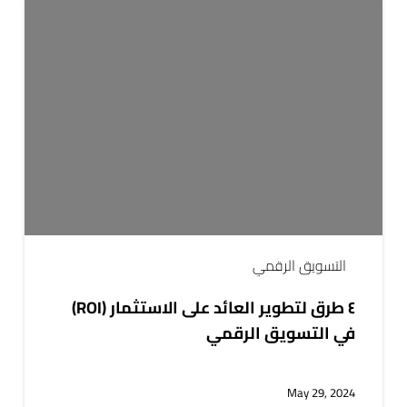
٤
طرق
لتطوير
العائد
على
الاستثمار
(ROI)
في
التسويق
الرقمي
التسويق الرقمي
٤ طرق لتطوير العائد على الاستثمار (ROI)
في التسويق الرقمي
May 29, 2024