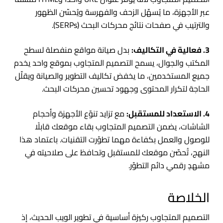
عبر الأجهزة، ما يُسهّل الزحف والفهرسة ويُحسّن الظهور
والترتيب في صفحات نتائج محركات البحث (SERPs).
3. فعالية في التكاليف:
بدل صيانة مواقع منفصلة لسطح
المكتب والجوال، يسمح التصميم المتجاوب بموقع واحد يخدم
جميع المستخدمين، ما يخفض تكاليف التطوير والصيانة ويقلّل
الحاجة لتكرار المحتوى وجهود تحسين محركات البحث.
4. الاستعداد للمستقبل:
مع تزايد تنوّع الأجهزة وأحجام
الشاشات، يضمن التصميم المتجاوب بقاء موقعك قابلًا
للوصول والعمل بكفاءة مهما تطوّرت التقنيات. باعتماد هذا
النهج، تُحصّن موقعك للمستقبل وتحافظ على صلاحيته في
مشهدٍ رقمي دائم التطوّر.
الخلاصة
التصميم المتجاوب ركيزة أساسية في تطوير الويب الحديث، إذ